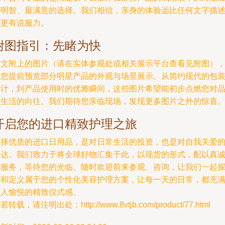
最明智、最满意的选择。我们相信，亲身的体验远比任何文字描
都更有说服力。
附图指引：先睹为快
随文附上的图片（请在实体参观处或相关展示平台查看见附图）
为您提前预览部分明星产品的外观与场景展示。从简约现代的包
设计，到产品使用时的优雅瞬间，这些图片希望能初步点燃您对
质生活的向往。我们期待您亲临现场，发现更多图片之外的惊喜
开启您的进口精致护理之旅
选择优质的进口日用品，是对日常生活的投资，也是对自我关爱
表达。我们致力于将全球好物汇集于此，以现货的形式，配以真
的服务，等待您的光临。随时欢迎前来参观、咨询，让我们一起
索和定义属于您的个性化美容护理方案，让每一天的日常，都充
令人愉悦的精致仪式感。
若转载，请注明出处：http://www.8vtjb.com/product/77.html