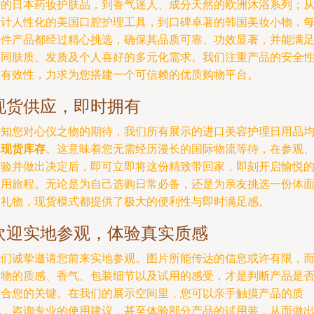
净的日本药妆护肤品，到香气迷人、成分天然的欧洲沐浴系列；
设计人性化的美国口腔护理工具，到口碑卓著的韩国美妆小物，
一件产品都经过精心挑选，确保其品质可靠、功效显著，并能满
不同肤质、发质及个人喜好的多元化需求。我们注重产品的安全
与有效性，力求为您搭建一个可信赖的优质购物平台。
现货供应，即时拥有
深知您对心仪之物的期待，我们所有展示的进口美容护理日用品
为
现货库存
。这意味着您无需经历漫长的国际物流等待，在参观
体验并做出决定后，即可立即将这份精致带回家，即刻开启愉悦
使用旅程。无论是为自己选购日常必备，还是为亲友挑选一份体
的礼物，现货模式都提供了极大的便利性与即时满足感。
欢迎实地参观，体验真实质感
我们诚挚邀请您前来实地参观。图片所能传达的信息或许有限，
实物的质感、香气、包装细节以及试用的感受，才是判断产品是
适合您的关键。在我们的展示空间里，您可以亲手触摸产品的质
地，咨询专业的使用建议，甚至体验部分产品的试用装，从而做