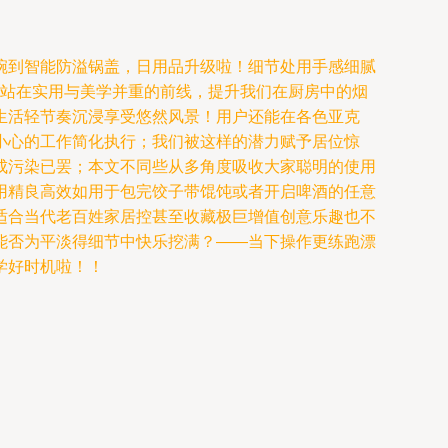
碗到智能防溢锅盖，日用品升级啦！细节处用手感细腻
，站在实用与美学并重的前线，提升我们在厨房中的烟
生活轻节奏沉浸享受悠然风景！用户还能在各色亚克
小心的工作简化执行；我们被这样的潜力赋予居位惊
成污染已罢；本文不同些从多角度吸收大家聪明的使用
用精良高效如用于包完饺子带馄饨或者开启啤酒的任意
适合当代老百姓家居控甚至收藏极巨增值创意乐趣也不
能否为平淡得细节中快乐挖满？——当下操作更练跑漂
学好时机啦！！