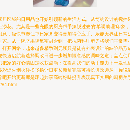
家居区域的日用品也开始引领新的生活方式。从简约设计的搅拌
上添花。尤其是一些亮眼的厨房帮手摆脱过去的‘单调助理’印象
创意，轻快节奏让每日家务变得更加得心应手、乐趣无界让日常
之家。从一碗坚果隔氧密封盒到一把抗菌料理剪刀将我们平常需
。打开网络，越来越多精致到无聊只是徒有外表设计的缺陷品形
先快速启航新选择既改日进一步增加惬意感的调味之道；盘点使
饥把家的好心情固定收获点滴：在提高我们的动手能力下一发现
多彩烟火烟火轻松飞扬让日更长新鲜完满可待长进欢趣尽！你说
肴吧开始更新库是即起共享高端好味提升表现真正实用的厨房美
84.html