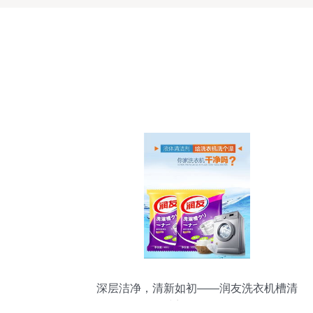
深层洁净，清新如初——润友洗衣机槽清
洁剂全面评测