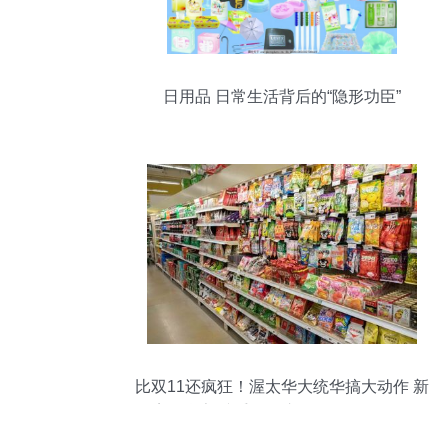
日用品 日常生活背后的“隐形功臣”
比双11还疯狂！渥太华大统华搞大动作 新
增美妆货架携手周年庆超低日用品价格狂
降