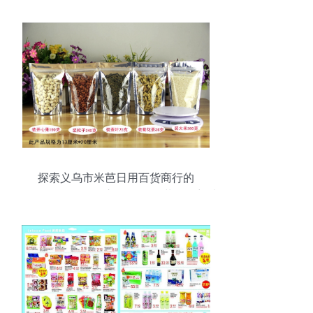
探索义乌市米芭日用百货商行的
12*20+4cm阴阳自立袋 食品包装的理想选
择