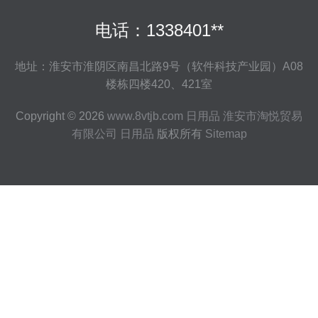
电话：1338401**
地址：淮安市淮阴区南昌北路9号（软件科技产业园）A08
楼栋四楼420、421室
Copyright © 2026
www.8vtjb.com
日用品
淮安市淘悦贸易
有限公司
日用品
版权所有
Sitemap