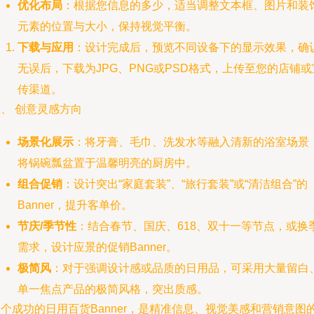
优化布局
：根据您信息的多少，适当调整文本框、图片和装
元素的位置与大小，保持视觉平衡。
下载与应用
：设计完成后，预览不同设备下的显示效果，确
无误后，下载为JPG、PNG或PSD格式，上传至您的店铺或
传渠道。
、 创意灵感方向
场景化展示
：将牙膏、毛巾、洗发水等融入清新的浴室场景
将锅碗瓢盆置于温馨明亮的厨房中。
组合促销
：设计突出“家庭套装”、“旅行套装”或“清洁组合”的
Banner，提升客单价。
节庆/季节性
：结合春节、国庆、618、双十一等节点，或换
需求，设计应景的促销Banner。
极简风
：对于强调设计感或品质的日用品，可采用大量留白
单一焦点产品的极简风格，突出质感。
个成功的日用百货Banner，是精准信息、视觉美感和营销意图