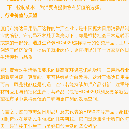
下，控制成本，为消费者提供物有所值的选择。
三、行业价值与展望
像厦门市海达日用品厂这样的生产企业，是中国庞大日用消费品
造业的缩影。它们虽不常处于聚光灯下，却是维持社会日常运转
或缺的一部分。通过生产像HD5020这样型号的各类产品，工厂
仅创造了经济价值，提供了就业岗位，更直接提升了千万家庭的
常生活便利与品质。
随着消费者对生活品质要求的提高和环保意识的增强，日用品行
正朝着更健康、更智能、更可持续的方向发展。这对于海达日用
厂而言，既是挑战也是机遇。企业若能持续加强产品创新，注重
材料应用与精细化生产，其产品（包括HD5020系列及更多新品
有望在市场中赢得更佳的口碑与更广阔的发展空间。
而言之，厦门市海达日用品厂及其代表的HD5020等产品，象征
中国制造业在基础民生领域的扎实耕耘。它们默默服务于我们的
一天，是连接工业生产与美好日常生活的坚实桥梁。