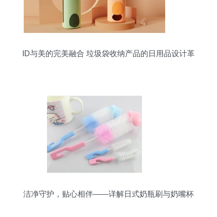
ID与美的完美融合 垃圾袋收纳产品的日用品设计革
新
洁净守护，贴心相伴——详解日式奶瓶刷与奶嘴杯
子清洁刷（两只装）